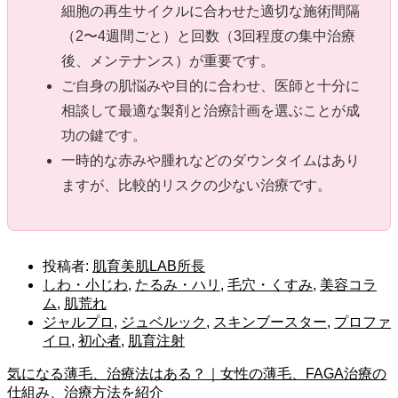
細胞の再生サイクルに合わせた適切な施術間隔
（2〜4週間ごと）と回数（3回程度の集中治療
後、メンテナンス）が重要です。
ご自身の肌悩みや目的に合わせ、医師と十分に
相談して最適な製剤と治療計画を選ぶことが成
功の鍵です。
一時的な赤みや腫れなどのダウンタイムはあり
ますが、比較的リスクの少ない治療です。
投稿者:
肌育美肌LAB所長
しわ・小じわ
,
たるみ・ハリ
,
毛穴・くすみ
,
美容コラ
ム
,
肌荒れ
ジャルプロ
,
ジュベルック
,
スキンブースター
,
プロファ
イロ
,
初心者
,
肌育注射
気になる薄毛、治療法はある？｜女性の薄毛、FAGA治療の
仕組み、治療方法を紹介