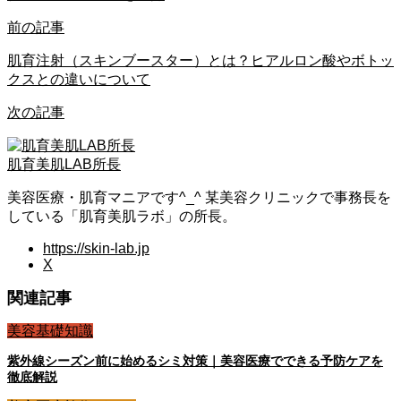
前の記事
肌育注射（スキンブースター）とは？ヒアルロン酸やボトッ
クスとの違いについて
次の記事
肌育美肌LAB所長
美容医療・肌育マニアです^_^ 某美容クリニックで事務長を
している「肌育美肌ラボ」の所長。
https://skin-lab.jp
X
関連記事
美容基礎知識
紫外線シーズン前に始めるシミ対策｜美容医療でできる予防ケアを
徹底解説