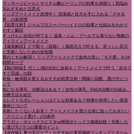
マッサージピールとサリチル酸ピーリングの効果を深掘り！肌悩み
別おすすめと注意点
メンズアートメイク急増中！ 清潔感と目力を手に入れる「デキる
男」の新習慣
【肌育注射】ジャルプロスーパーハイドロの効果と仕組みをわかり
やすく解説
すっぴんに自信が持てる！ 温泉・ジム・プールでも落ちない無敵の
アイラインアートメイク
【徹底解説】クマ取り（脱脂）＋脂肪注入で叶える、若々しい目元
と失敗しないための全知識
唇のくすみ解消！ リップアートメイクで血色の良い「モテ唇」を24
時間キープ
【朝の時短】 忙しい朝の5分に余裕を！アートメイクで叶う「起きて
すぐ完成」の顔
乾燥・敏感肌を変えるおすすめ肌育注射｜間隔と回数、選び方につ
いて
気になる薄毛、治療法はある？｜女性の薄毛、FAGA治療の仕組み、
治療方法を紹介
エレクトロポレーションはどんな効果ある？特徴や併用したい美容
施術について
失敗したくない人必見！ アートメイクを受ける前に知っておきたい
「クリニック選び」の3条件
アラガン・ボトックスビスタvs韓国ボトックス徹底比較！失敗しな
い選び方と5つの重要ポイント
【保存版】夏の毛穴ケア｜おすすめの美容施術ランキングとホーム