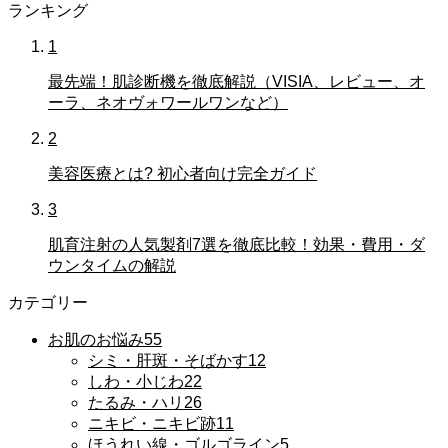
ランキング
1
最先端！肌診断機を徹底解説（VISIA、レビュー、オ
ーラ、ネオヴォワールワンなど）
2
美容医療とは? 初心者向け完全ガイド
3
肌育注射の人気製剤7選を徹底比較！効果・費用・ダ
ウンタイムの解説
カテゴリー
お肌のお悩み
55
シミ・肝斑・そばかす
12
しわ・小じわ
22
たるみ・ハリ
26
ニキビ・ニキビ跡
11
ほうれい線・ゴルゴライン
5