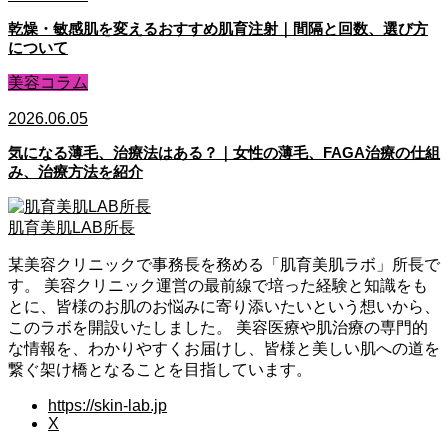
乾燥・敏感肌を変えるおすすめ肌育注射｜間隔と回数、選び方
について
美容コラム
2026.06.05
気になる薄毛、治療法はある？｜女性の薄毛、FAGA治療の仕組
み、治療方法を紹介
肌育美肌LAB所長
某美容クリニックで事務長を務める「肌育美肌ラボ」所長で
す。 美容クリニック運営の最前線で培った経験と知識をも
とに、皆様のお肌のお悩みに寄り添いたいという想いから、
このラボを開設いたしました。 美容医療や肌治療の専門的
な情報を、わかりやすくお届けし、皆様と美しい肌への道を
繋ぐ架け橋となることを目指しています。
https://skin-lab.jp
X