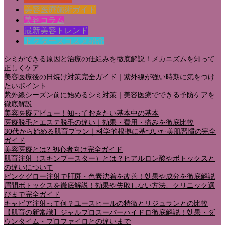
美容医療施術ガイド
美容コラム
最新美容トレンド
ドクターズコスメ紹介
シミができる原因と治療の仕組みを徹底解説！メカニズムを知って
正しくケア
美容医療後の日焼け対策完全ガイド｜紫外線が強い時期に気をつけ
たいポイント
紫外線シーズン前に始めるシミ対策｜美容医療でできる予防ケアを
徹底解説
美容医療デビュー！知っておきたい基本中の基本
医療脱毛とエステ脱毛の違い｜効果・費用・痛みを徹底比較
30代から始める肌育プラン｜科学的根拠に基づいた美肌習慣の完全
ガイド
美容医療とは? 初心者向け完全ガイド
肌育注射（スキンブースター）とは？ヒアルロン酸やボトックスと
の違いについて
ピンクグロー注射で肝斑・色素沈着を改善！効果や成分を徹底解説
眉間ボトックスを徹底解説！効果や失敗しない方法、クリニック選
びまで完全ガイド
キャビア注射って何？ユースヒールの特徴とリジュランとの比較
【肌育の新常識】ジャルプロスーパーハイドロ徹底解説！効果・ダ
ウンタイム・プロファイロとの違いまで