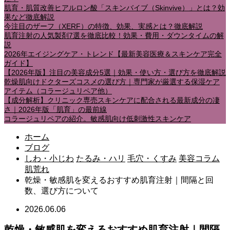
肌育・肌質改善ヒアルロン酸「スキンバイブ（Skinvive）」とは？効
果など徹底解説
今注目のザーフ（XERF）の特徴、効果、実感とは？徹底解説
肌育注射の人気製剤7選を徹底比較！効果・費用・ダウンタイムの解
説
2026年エイジングケア・トレンド【最新美容医療＆スキンケア完全
ガイド】
【2026年版】注目の美容成分5選｜効果・使い方・選び方を徹底解説
乾燥肌向けドクターズコスメの選び方｜専門家が厳選する保湿ケア
アイテム（コラージュリペア他）
【成分解析】クリニック専売スキンケアに配合される最新成分の凄
さ｜2026年版「肌育」の最前線
コラージュリペアの紹介。敏感肌向け低刺激性スキンケア
ホーム
ブログ
しわ・小じわ
たるみ・ハリ
毛穴・くすみ
美容コラム
肌荒れ
乾燥・敏感肌を変えるおすすめ肌育注射｜間隔と回
数、選び方について
2026.06.06
乾燥・敏感肌を変えるおすすめ肌育注射｜間隔