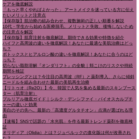
ケアを徹底解説
「もっと早くやればよかった」 アートメイクを迷っている方に伝え
たいメリットと注意点
【保存版】肌治療の組み合わせ、複数施術の正しい順番を解説
10代・学生から始める医療脱毛。メリットと失敗、後悔しないため
の注意点を解説
【保存版】肌育注射を徹底解説。期待できる効果や特徴を紹介
ハイフと高周波の違いを徹底解説！あなたに最適な美肌治療はどっ
ち？
ボトックスとヒアルロン酸の違いを徹底解説！あなたに合うのはど
っち？
切らない脂肪溶解『オンダリフト』の全貌｜頬こけのリスクや持続
期間を検証
ブレッシングとは？今注目の高周波（RF）と薬剤導入、さらに傾斜
ニードルを組み合わせた最新の美肌再生治療
【リトゥオ（Re2O）】今、韓国で人気を集める最新のスキンブース
ター（肌育注射）
プルリアル徹底ガイド｜シルク・デンシファイ・バイオスカルプチ
ャーの違いと効果
美白のその先へ。最新の「高濃度グルタチオン」点滴が選ばれる理
由
【速報】SNSで話題の「水光肌」を作る最新トレンド薬剤を徹底検
証
オリディア（Olidia）とは？ジュベルックの進化版は何が改善され
た？