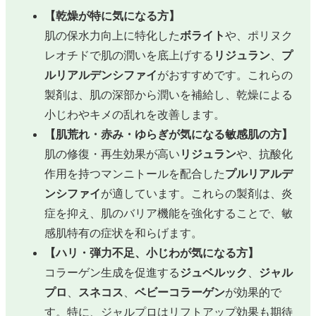
【乾燥が特に気になる方】
肌の保水力向上に特化した
ボライト
や、ポリヌク
レオチドで肌の潤いを底上げする
リジュラン
、
プ
ルリアルデンシファイ
がおすすめです。これらの
製剤は、肌の深部から潤いを補給し、乾燥による
小じわやキメの乱れを改善します。
【肌荒れ・赤み・ゆらぎが気になる敏感肌の方】
肌の修復・再生効果が高い
リジュラン
や、抗酸化
作用を持つマンニトールを配合した
プルリアルデ
ンシファイ
が適しています。これらの製剤は、炎
症を抑え、肌のバリア機能を強化することで、敏
感肌特有の症状を和らげます。
【ハリ・弾力不足、小じわが気になる方】
コラーゲン生成を促進する
ジュベルック
、
ジャル
プロ
、
スネコス
、
ベビーコラーゲン
が効果的で
す。特に、ジャルプロはリフトアップ効果も期待