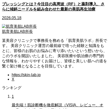
ブレッシングとは？今注目の高周波（RF）と薬剤導入、さ
らに傾斜ニードルを組み合わせた最新の美肌再生治療
2026.05.18
肌育美肌LAB所長
某美容クリニックで事務長を務める「肌育美肌ラボ」所長で
す。 美容クリニック運営の最前線で培った経験と知識をも
とに、皆様のお肌のお悩みに寄り添いたいという想いから、
このラボを開設いたしました。 美容医療や肌治療の専門的
な情報を、わかりやすくお届けし、皆様と美しい肌への道を
繋ぐ架け橋となることを目指しています。
https://skin-lab.jp
X
ランキング
1
最先端！肌診断機を徹底解説（VISIA、レビュー、オ