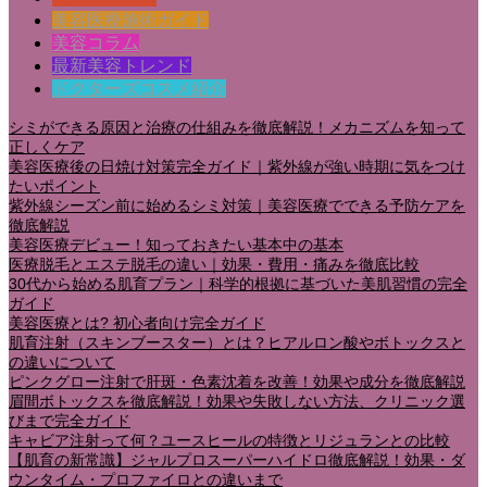
美容医療施術ガイド
美容コラム
最新美容トレンド
ドクターズコスメ紹介
シミができる原因と治療の仕組みを徹底解説！メカニズムを知って
正しくケア
美容医療後の日焼け対策完全ガイド｜紫外線が強い時期に気をつけ
たいポイント
紫外線シーズン前に始めるシミ対策｜美容医療でできる予防ケアを
徹底解説
美容医療デビュー！知っておきたい基本中の基本
医療脱毛とエステ脱毛の違い｜効果・費用・痛みを徹底比較
30代から始める肌育プラン｜科学的根拠に基づいた美肌習慣の完全
ガイド
美容医療とは? 初心者向け完全ガイド
肌育注射（スキンブースター）とは？ヒアルロン酸やボトックスと
の違いについて
ピンクグロー注射で肝斑・色素沈着を改善！効果や成分を徹底解説
眉間ボトックスを徹底解説！効果や失敗しない方法、クリニック選
びまで完全ガイド
キャビア注射って何？ユースヒールの特徴とリジュランとの比較
【肌育の新常識】ジャルプロスーパーハイドロ徹底解説！効果・ダ
ウンタイム・プロファイロとの違いまで