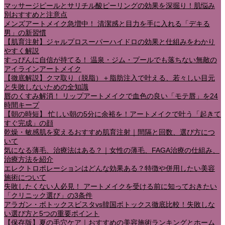
マッサージピールとサリチル酸ピーリングの効果を深掘り！肌悩み
別おすすめと注意点
メンズアートメイク急増中！ 清潔感と目力を手に入れる「デキる
男」の新習慣
【肌育注射】ジャルプロスーパーハイドロの効果と仕組みをわかり
やすく解説
すっぴんに自信が持てる！ 温泉・ジム・プールでも落ちない無敵の
アイラインアートメイク
【徹底解説】クマ取り（脱脂）＋脂肪注入で叶える、若々しい目元
と失敗しないための全知識
唇のくすみ解消！ リップアートメイクで血色の良い「モテ唇」を24
時間キープ
【朝の時短】 忙しい朝の5分に余裕を！アートメイクで叶う「起きて
すぐ完成」の顔
乾燥・敏感肌を変えるおすすめ肌育注射｜間隔と回数、選び方につ
いて
気になる薄毛、治療法はある？｜女性の薄毛、FAGA治療の仕組み、
治療方法を紹介
エレクトロポレーションはどんな効果ある？特徴や併用したい美容
施術について
失敗したくない人必見！ アートメイクを受ける前に知っておきたい
「クリニック選び」の3条件
アラガン・ボトックスビスタvs韓国ボトックス徹底比較！失敗しな
い選び方と5つの重要ポイント
【保存版】夏の毛穴ケア｜おすすめの美容施術ランキングとホーム