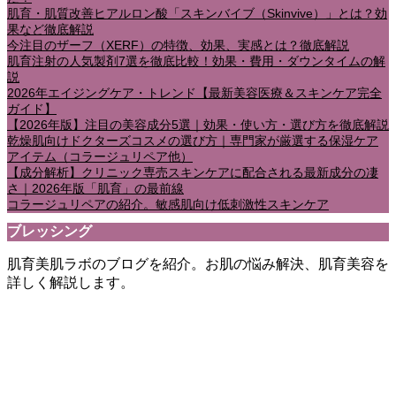
肌育・肌質改善ヒアルロン酸「スキンバイブ（Skinvive）」とは？効
果など徹底解説
今注目のザーフ（XERF）の特徴、効果、実感とは？徹底解説
肌育注射の人気製剤7選を徹底比較！効果・費用・ダウンタイムの解
説
2026年エイジングケア・トレンド【最新美容医療＆スキンケア完全
ガイド】
【2026年版】注目の美容成分5選｜効果・使い方・選び方を徹底解説
乾燥肌向けドクターズコスメの選び方｜専門家が厳選する保湿ケア
アイテム（コラージュリペア他）
【成分解析】クリニック専売スキンケアに配合される最新成分の凄
さ｜2026年版「肌育」の最前線
コラージュリペアの紹介。敏感肌向け低刺激性スキンケア
ブレッシング
肌育美肌ラボのブログを紹介。お肌の悩み解決、肌育美容を
詳しく解説します。