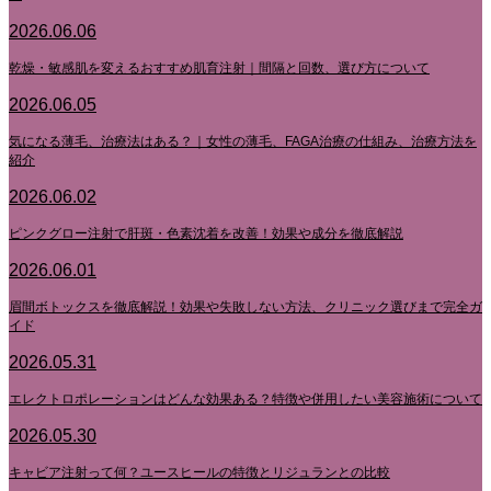
2026.06.06
乾燥・敏感肌を変えるおすすめ肌育注射｜間隔と回数、選び方について
2026.06.05
気になる薄毛、治療法はある？｜女性の薄毛、FAGA治療の仕組み、治療方法を
紹介
2026.06.02
ピンクグロー注射で肝斑・色素沈着を改善！効果や成分を徹底解説
2026.06.01
眉間ボトックスを徹底解説！効果や失敗しない方法、クリニック選びまで完全ガ
イド
2026.05.31
エレクトロポレーションはどんな効果ある？特徴や併用したい美容施術について
2026.05.30
キャビア注射って何？ユースヒールの特徴とリジュランとの比較