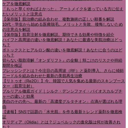
ケアを徹底解説
「もっと早くやればよかった」 アートメイクを迷っている方に伝え
たいメリットと注意点
【保存版】肌治療の組み合わせ、複数施術の正しい順番を解説
10代・学生から始める医療脱毛。メリットと失敗、後悔しないため
の注意点を解説
【保存版】肌育注射を徹底解説。期待できる効果や特徴を紹介
ハイフと高周波の違いを徹底解説！あなたに最適な美肌治療はどっ
ち？
ボトックスとヒアルロン酸の違いを徹底解説！あなたに合うのはど
っち？
切らない脂肪溶解『オンダリフト』の全貌｜頬こけのリスクや持続
期間を検証
ブレッシングとは？今注目の高周波（RF）と薬剤導入、さらに傾斜
ニードルを組み合わせた最新の美肌再生治療
【リトゥオ（Re2O）】今、韓国で人気を集める最新のスキンブース
ター（肌育注射）
プルリアル徹底ガイド｜シルク・デンシファイ・バイオスカルプチ
ャーの違いと効果
美白のその先へ。最新の「高濃度グルタチオン」点滴が選ばれる理
由
【速報】SNSで話題の「水光肌」を作る最新トレンド薬剤を徹底検
証
オリディア（Olidia）とは？ジュベルックの進化版は何が改善され
た？