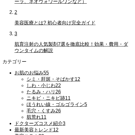
ーラ、ネオヴォワールワンなど）
2
美容医療とは? 初心者向け完全ガイド
3
肌育注射の人気製剤7選を徹底比較！効果・費用・ダ
ウンタイムの解説
カテゴリー
お肌のお悩み
55
シミ・肝斑・そばかす
12
しわ・小じわ
22
たるみ・ハリ
26
ニキビ・ニキビ跡
11
ほうれい線・ゴルゴライン
5
毛穴・くすみ
26
肌荒れ
11
ドクターズコスメ紹介
3
最新美容トレンド
12