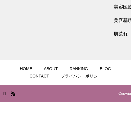
ピンクグロー注射で肝斑・色素沈着を改善！
美容医
効果や成分を徹底解説
美容基
肌荒れ
2026.06.01
眉間ボトックスを徹底解説！効果や失敗しな
い方法、クリニック選びまで完全ガイド
HOME
ABOUT
RANKING
BLOG
CONTACT
プライバシーポリシー
Copyrig
2026.05.31
エレクトロポレーションはどんな効果ある？
特徴や併用したい美容施術について