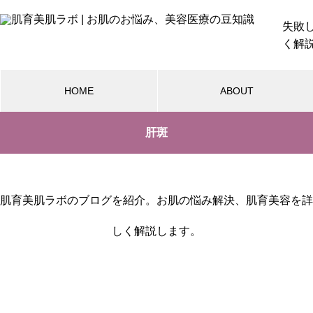
失敗
く解
HOME
ABOUT
肝斑
美容基礎知識
美容医療施術ガイ
シミができる原因と治療の仕組
肌育美肌ラボのブログを紹介。お肌の悩み解決、肌育美容を詳
みを徹底解説！メカニズムを知
って正しくケア
しく解説します。
美容医療デビュー！知っておき