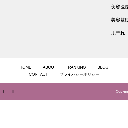
ピンクグロー注射で肝斑・色素沈着を改善！
美容医
効果や成分を徹底解説
美容基
肌荒れ
2026.06.01
眉間ボトックスを徹底解説！効果や失敗しな
い方法、クリニック選びまで完全ガイド
HOME
ABOUT
RANKING
BLOG
CONTACT
プライバシーポリシー
Copyrig
2026.05.31
エレクトロポレーションはどんな効果ある？
特徴や併用したい美容施術について