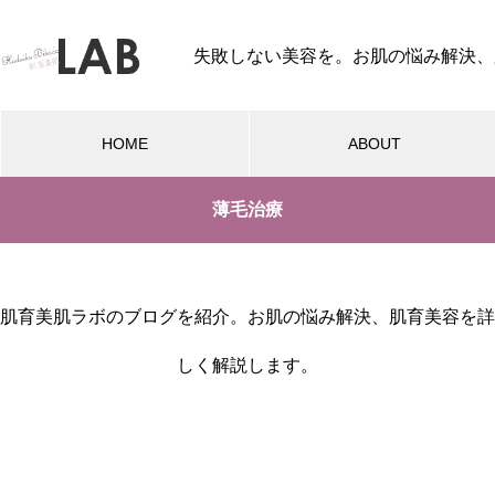
失敗しない美容を。お肌の悩み解決、
HOME
ABOUT
薄毛治療
美容基礎知識
美容医療施術ガイ
シミができる原因と治療の仕組
肌育美肌ラボのブログを紹介。お肌の悩み解決、肌育美容を詳
みを徹底解説！メカニズムを知
って正しくケア
しく解説します。
美容医療デビュー！知っておき